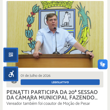
01 de Julho de 2026
145
LEGISLATIVO
PENATTI PARTICIPA DA 20ª SESSÃO
DA CÂMARA MUNICIPAL FAZENDO
INDICAÇÃO E APROVANDO
Vereador também foi coautor de Moção de Pesar
PROJETOS DE LEI