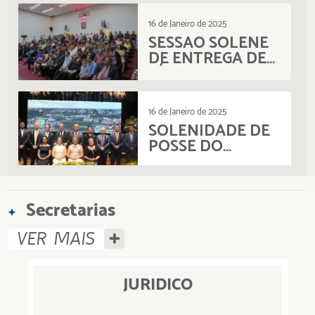
16 de Janeiro de 2025
SESSÃO SOLENE
DE ENTREGA DE
TÍTULOS DE
CIDADÃO 2024
16 de Janeiro de 2025
SOLENIDADE DE
POSSE DO
PREFEITO, VICE-
PREFEITO E
VEREADORES E
25 de Julho de 2022
INSTALAÇÃO DA
Secretarias
ENTREGA DE
20ª LEGISLATURA
TÍTULO DE
DA CÂMARA
VER MAIS
CIDADÃO RIO-
MUNICIPAL
PEDRENSE
JURÍDICO