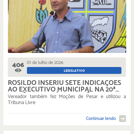
01 de Julho de 2026
406
LEGISLATIVO
ROSILDO INSERIU SETE INDICAÇÕES
AO EXECUTIVO MUNICIPAL NA 20ª
SESSÃO ORDINÁRIA DA CÂMARA
Vereador também fez Moções de Pesar e utilizou a
Tribuna Livre
Continuar lendo