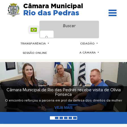
Câmara Municipal
Rio das Pedras
TRANSPARÊNCIA
CIDADÃO
▼
▼
A CÂMARA
SESSÃO ONLINE
▼
Câmara realiza evento de entrega de Títulos de Cidadão
Riopedrense a homenageados
Ao todo, 21 munícipes foram contemplados com o título
VEJA MAIS