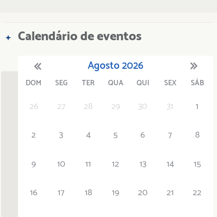
Calendário de eventos
Agosto
2026
DOM
SEG
TER
QUA
QUI
SEX
SÁB
'21
1
'22
2
'23
3
4
'24
5
'25
6
'26
7
'27
8
'28
9
'29
10
'30
11
'31
12
26
27
28
29
30
31
1
2
3
4
5
6
7
8
9
10
11
12
13
14
15
16
17
18
19
20
21
22