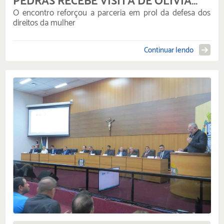
PEDRAS RECEBE VISITA DE OLÍVIA
FONSECA
O encontro reforçou a parceria em prol da defesa dos
direitos da mulher
Continuar lendo