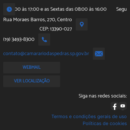
s 08:00 às 17:00 e as Sextas das 08:00 às 16:00
Segunda
Rua Moraes Barros, 270, Centro
CEP: 13390-027
(19) 3493-8300
contato@camarariodaspedras.sp.gov.br
WEBMAIL
VER LOCALIZAÇÃO
Siga nas redes sociais:
Termos e condições gerais de uso
Políticas de cookies