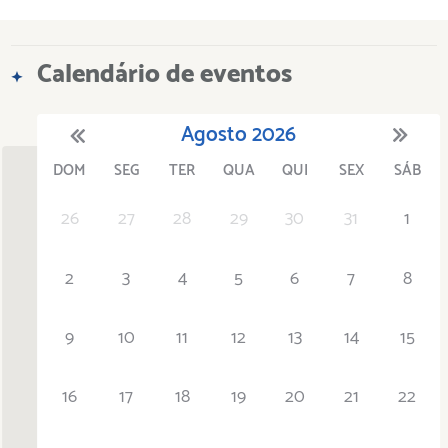
Calendário de eventos
Agosto
2026
DOM
SEG
TER
QUA
QUI
SEX
SÁB
'21
1
'22
2
'23
3
4
'24
5
'25
6
'26
7
'27
8
'28
9
'29
10
'30
11
'31
12
26
27
28
29
30
31
1
2
3
4
5
6
7
8
9
10
11
12
13
14
15
16
17
18
19
20
21
22