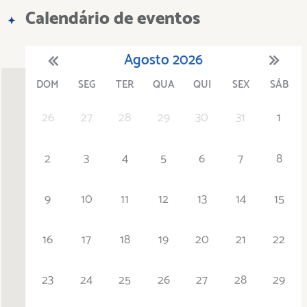
Calendário de eventos
Agosto
2026
DOM
SEG
TER
QUA
QUI
SEX
SÁB
'21
1
'22
2
'23
3
4
'24
5
'25
6
'26
7
'27
8
'28
9
'29
10
'30
11
'31
12
26
27
28
29
30
31
1
2
3
4
5
6
7
8
9
10
11
12
13
14
15
16
17
18
19
20
21
22
23
24
25
26
27
28
29