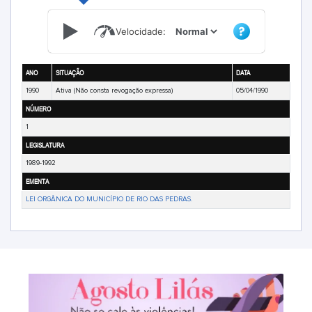
Velocidade:
ANO
SITUAÇÃO
DATA
1990
Ativa (Não consta revogação expressa)
05/04/1990
NÚMERO
1
LEGISLATURA
1989-1992
EMENTA
LEI ORGÂNICA DO MUNICÍPIO DE RIO DAS PEDRAS.