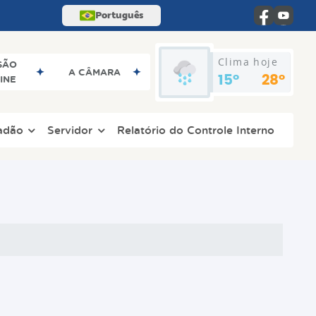
Português
Clima hoje
SÃO
A CÂMARA
INE
15°
28°
adão
Servidor
Relatório do Controle Interno