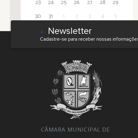
23
24
25
26
27
28
29
30
31
1
2
3
4
5
Newsletter
Cadastre-se para receber nossas informaçõe
CÂMARA MUNICIPAL DE