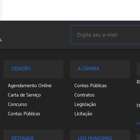
s.
Segunda à Quinta das 08:
CIDADÃO
A CÂMARA
R
Agendamento Online
Contas Públicas
Carta de Serviço
Contratos
Concurso
Legislação
(
Contas Públicas
Licitação
c
Diário Oficial Eletrônico
Notícias
Legislação
Ouvidoria
DESTAQUE
LEIS MUNICIPAIS