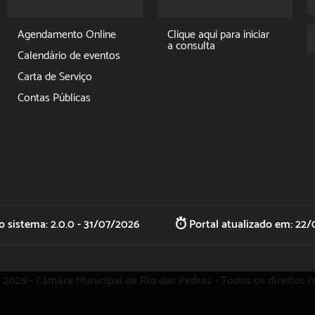
Ouvidoria
Perguntas Frequentes
Perguntas Frequentes
Sic
Agendamento Online
Clique aqui para iniciar
a consulta
SAAE
Calendário de eventos
Sic
Carta de Serviço
Contas Públicas
Diário Oficial Eletrônico
Legislação
Licitação em
Andamento
Ouvidoria
Portal da Transparência
 sistema: 2.0.0 - 31/07/2026
Portal atualizado em: 22/
Sessões
Sic
Telefones Úteis
 2026 - Câmara Municipal de
Rio das Pedras
- Todos os direitos r