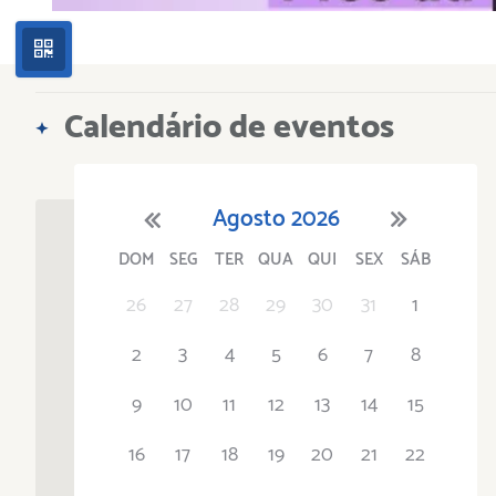
Calendário de eventos
Agosto
2026
DOM
SEG
TER
QUA
QUI
SEX
SÁB
'21
1
'22
2
'23
3
4
'24
5
'25
6
'26
7
'27
8
'28
9
'29
10
'30
11
'31
12
26
27
28
29
30
31
1
2
3
4
5
6
7
8
9
10
11
12
13
14
15
16
17
18
19
20
21
22