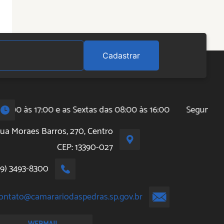
Cadastrar
00 às 17:00 e as Sextas das 08:00 às 16:00
Segunda à Qu
ua Moraes Barros, 270, Centro
CEP: 13390-027
19) 3493-8300
ontato@camarariodaspedras.sp.gov.br