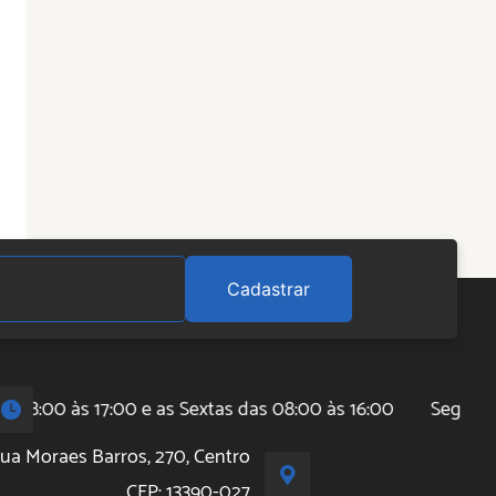
Cadastrar
8:00 às 17:00 e as Sextas das 08:00 às 16:00
Segunda à 
ua Moraes Barros, 270, Centro
CEP: 13390-027