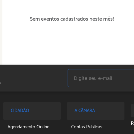
Sem eventos cadastrados neste mês!
s.
Segunda à Quinta das 0
CIDADÃO
A CÂMARA
R
Agendamento Online
Contas Públicas