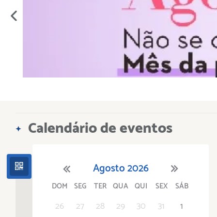
Calendário de eventos
Agosto
2026
DOM
SEG
TER
QUA
QUI
SEX
SÁB
'21
1
'22
2
'23
3
4
'24
5
'25
6
'26
7
'27
8
'28
9
'29
10
'30
11
'31
12
26
27
28
29
30
31
1