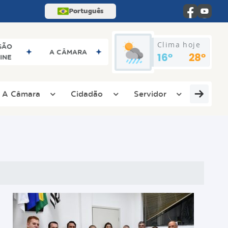
Português
Clima hoje
SÃO
A CÂMARA
INE
16°
28°
A Câmara
Cidadão
Servidor