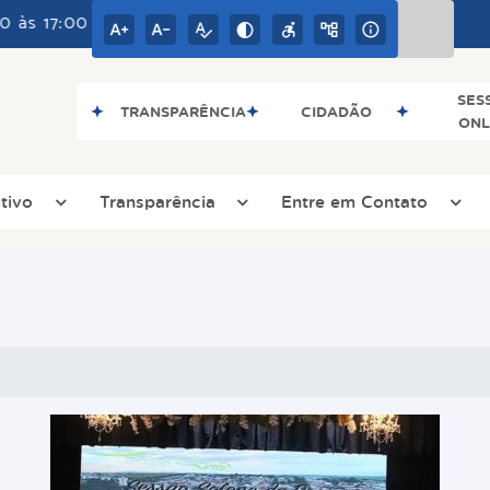
:00 e as Sextas das 08:00 às 16:00
SES
TRANSPARÊNCIA
CIDADÃO
ONL
tivo
Transparência
Entre em Contato