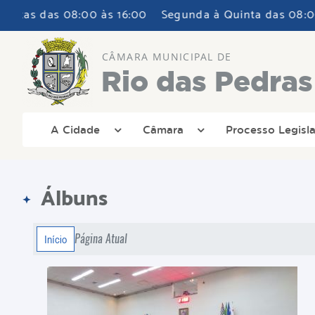
 das 08:00 às 16:00
Segunda à Quinta das 08:00 às 17
CÂMARA MUNICIPAL DE
Rio das Pedras
A Cidade
Câmara
Processo Legisla
Álbuns
Página Atual
Início