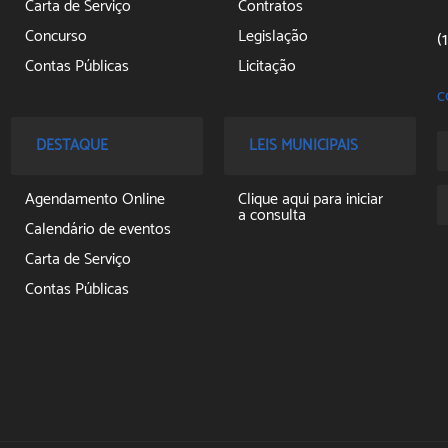
Carta de Serviço
Contratos
Concurso
Legislação
(
Contas Públicas
Licitação
c
Diário Oficial Eletrônico
Notícias
Legislação
Ouvidoria
DESTAQUE
LEIS MUNICIPAIS
Ouvidoria
Perguntas Frequentes
Perguntas Frequentes
Sic
Agendamento Online
Clique aqui para iniciar
a consulta
SAAE
Calendário de eventos
Sic
Carta de Serviço
Contas Públicas
Diário Oficial Eletrônico
Legislação
Licitação em
Andamento
Ouvidoria